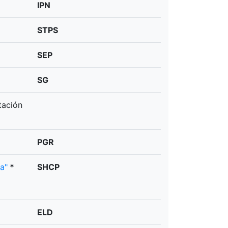
IPN
STPS
SEP
SG
tación
PGR
a"
*
SHCP
ELD