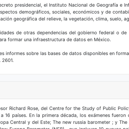
reto presidencial, el Instituto Nacional de Geografía e I
aspectos demográficos, sociales, económicos y de contabil
ión geográfica del relieve, la vegetación, clima, suelo, ag
vidades de otras dependencias del gobierno federal o de 
ara formar una infraestructura de datos en México.
s informes sobre las bases de datos disponibles en form
. 2601.
esor Richard Rose, del Centre for the Study of Public Poli
 a 16 países. En la primera década, los exámenes fueron o
pa Central y del Este; The new russia barometer ; y The 
o New Europe Barometer
(NEB)
, que incluyen 10 nuevos pa