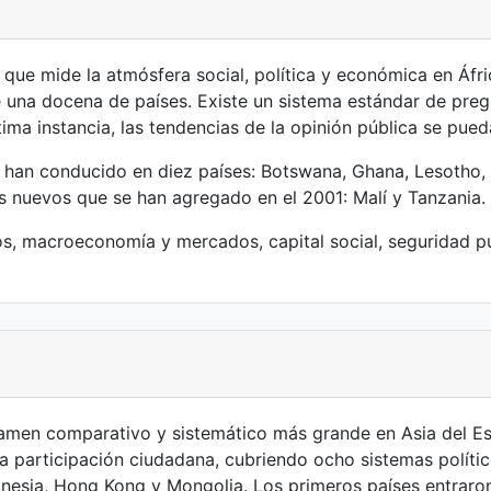
 que mide la atmósfera social, política y económica en Áfr
na docena de países. Existe un sistema estándar de pregu
ma instancia, las tendencias de la opinión pública se pued
han conducido en diez países: Botswana, Ghana, Lesotho, Na
 nuevos que se han agregado en el 2001: Malí y Tanzania.
s, macroeconomía y mercados, capital social, seguridad pú
men comparativo y sistemático más grande en Asia del Este
 la participación ciudadana, cubriendo ocho sistemas políti
ndonesia, Hong Kong y Mongolia. Los primeros países entraro